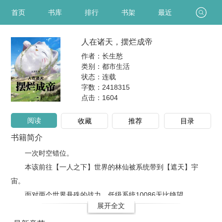
首页
书库
排行
书架
最近
人在诸天，摆烂成帝
作者：长生愁
类别：都市生活
状态：连载
字数：2418315
点击：
1604
阅读
收藏
推荐
目录
书籍简介
一次时空错位。
本该前往【一人之下】世界的林仙被系统带到【遮天】宇
宙。
面对两个世界悬殊的战力，低级系统10086无比绝望。
展开全文
林仙露出一丝神秘的笑意，问道：”一起摆烂吗，一起薅主系