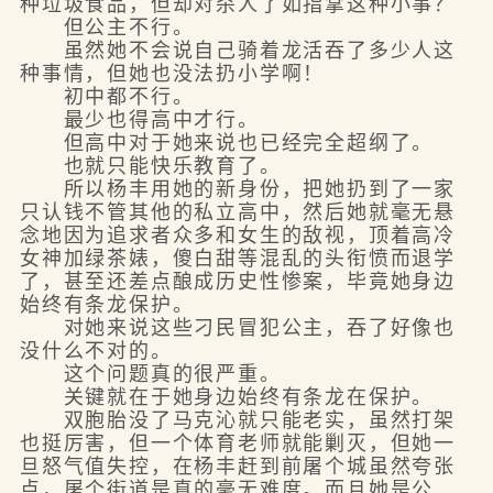
种垃圾食品，但却对杀人了如指掌这种小事？
但公主不行。
虽然她不会说自己骑着龙活吞了多少人这
种事情，但她也没法扔小学啊！
初中都不行。
最少也得高中才行。
但高中对于她来说也已经完全超纲了。
也就只能快乐教育了。
所以杨丰用她的新身份，把她扔到了一家
只认钱不管其他的私立高中，然后她就毫无悬
念地因为追求者众多和女生的敌视，顶着高冷
女神加绿茶婊，傻白甜等混乱的头衔愤而退学
了，甚至还差点酿成历史性惨案，毕竟她身边
始终有条龙保护。
对她来说这些刁民冒犯公主，吞了好像也
没什么不对的。
这个问题真的很严重。
关键就在于她身边始终有条龙在保护。
双胞胎没了马克沁就只能老实，虽然打架
也挺厉害，但一个体育老师就能剿灭，但她一
旦怒气值失控，在杨丰赶到前屠个城虽然夸张
点，屠个街道是真的毫无难度。而且她是公