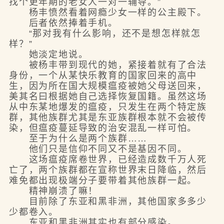
找个更年期的老女人一对一辅导。”
杨丰愤然看着网瘾少女一样的公主殿下。
后者依然捧着手机。
“那对我有什么影响，还不是想怎样就怎
样？”
她淡定地说。
被杨丰带到现代的她，紧接着就有了合法
身份，一个从某快乐教育的国家回来的高中
生，因为所在国大规模瘟疫被她父母送回来，
美其名曰根据她自己选择恢复国籍。虽然这场
从中东某地爆发的瘟疫，只发生在两个特定族
群，其他族群尤其是东亚族群根本就不会被传
染，但瘟疫蔓延导致的治安混乱一样可怕。
至于为什么是两个族群……
他们只是信仰不同又不是基因不同。
这场瘟疫席卷世界，已经造成数千万人死
亡了，两个族群都在宣称世界末日降临，然后
难免都出现极端分子要带着其他族群一起。
精神崩溃了嘛！
目前除了东亚和黑非洲，其他国家多多少
少都卷入。
东亚和黑非洲其实也有部分感染。