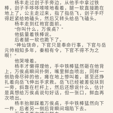
杨丰走过刽子手旁边，从他手中拿过铁
棒，刽子手哆哆嗦嗦地看着，腿一软直接跪在
地上了，公主走过来，指了指岳飞，刽子手吓
得赶紧给她磕头，然后又转头给岳飞磕头。
杨丰走到红袍官面前。
“你叫什么，万俟卨？”
他掂量着铁棒说。
后者腿一软也跪下了。
“神仙饶命，下官只是奉命行事，下官与岳
元帅相知多年，秦相有令，下官不得不为之
啊！”
他哭嚎着。
杨丰才懒得理他，手中铁棒猛然砸在他背
上，万俟卨瞬间扑倒，嘴里鲜血喷出，同样一
侧肋骨尽碎的他，瘫在地上惨叫着，甚至还挣
扎着向岳飞伸出手求救。岳飞已经被差役扶到
一旁，斜靠在栏杆上，然后还想说什么，估计
是真想给万俟卨说句好话，但一张口，鲜血再
次喷出。
杨丰抬脚踩着万俟卨，手中铁棒猛然向下
一杵，后者另一侧后背瞬间塌陷下去。