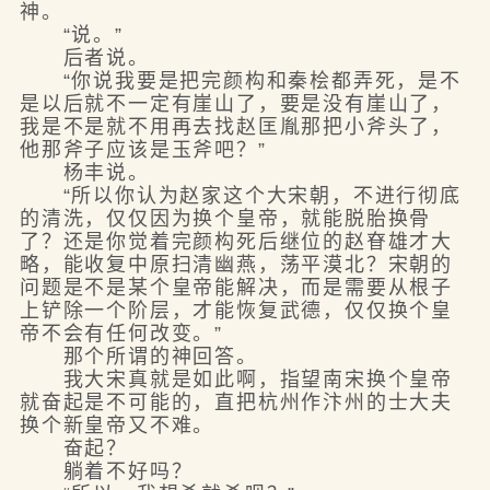
神。
“说。”
后者说。
“你说我要是把完颜构和秦桧都弄死，是不
是以后就不一定有崖山了，要是没有崖山了，
我是不是就不用再去找赵匡胤那把小斧头了，
他那斧子应该是玉斧吧？”
杨丰说。
“所以你认为赵家这个大宋朝，不进行彻底
的清洗，仅仅因为换个皇帝，就能脱胎换骨
了？还是你觉着完颜构死后继位的赵眘雄才大
略，能收复中原扫清幽燕，荡平漠北？宋朝的
问题是不是某个皇帝能解决，而是需要从根子
上铲除一个阶层，才能恢复武德，仅仅换个皇
帝不会有任何改变。”
那个所谓的神回答。
我大宋真就是如此啊，指望南宋换个皇帝
就奋起是不可能的，直把杭州作汴州的士大夫
换个新皇帝又不难。
奋起？
躺着不好吗？