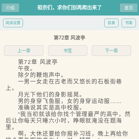
祖宗们，求你们别再爬出来了
介绍
首页
阅读设置
目录
书架
第72章 风波亭
上一章
书签
下一章
第72章 风波亭
午夜。
除夕的鞭炮声中。
一男一女走在古老而又悠长的石板街巷
上。
月光下他们的身影摇晃。
男的身穿飞鱼服，女的身穿运动服……
准确说其实是高中校服。
“我当初就该给你找个管理最严的高中，然
后让你每天只睡六小时，睁眼就淹没在题海
里。
啊，大休还要给你报补习班，晚上再给你