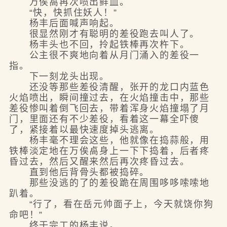
万俟卨再次喷出鲜血。
“快，快抓住妖人！”
杨丰后面喊声响起。
很显然刚才有聪明的差役跑去叫人了。
杨丰头也不回，拎起铁棒再次杵下。
公主很不爽地向着从月门涌入的差役一
指。
下一刻龙头出现。
还没等那些差役清醒，张开的龙口内蓝色
火焰喷出，瞬间撞过去，在火焰撞击中，那些
差役惨叫着倒飞回去，带着浑身火焰撞塌了月
门，里面还有不少差役，看着这一幕全吓傻
了，紧接着以最快速度掉头逃离。
杨丰毫不理会这些，他就像在捣蒜般，用
铁棒淡定地在万俟卨身上一下下捣着，后者疼
昏过去，然后又醒来然后再次疼昏过去。
直到他后背骨头都被捣碎。
那些没逃的了的差役跪在周围哆哆嗦嗦地
趴着。
“行了，看在岳元帅面子上，今天就饶你狗
命吧！”
终于完工的杨丰说。