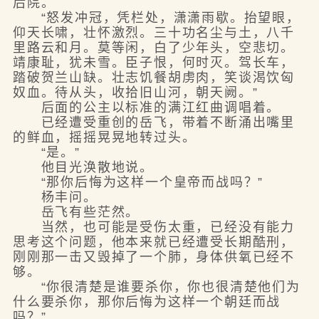
后院。
“怒发冲冠，凭栏处，潇潇雨歇。抬望眼，
仰天长啸，壮怀激烈。三十功名尘与土，八千
里路云和月。莫等闲，白了少年头，空悲切。
靖康耻，犹未雪。臣子恨，何时灭。驾长车，
踏破贺兰山缺。壮志饥餐胡虏肉，笑谈渴饮匈
奴血。待从头，收拾旧山河，朝天阙。”
后面的公主以标准的满江红曲调唱着。
已经遭受重创的岳飞，带着不断涌出嘴里
的鲜血，摇摇晃晃地转过头。
“是。”
他目光涣散地说。
“那你后悔为这样一个皇帝而战吗？”
杨丰问。
岳飞有些茫然。
当然，也可能是受伤太重，已经没有能力
思考这个问题，他本来就已经遭受长期酷刑，
刚刚那一击又毁掉了一个肺，身体供氧已经不
够。
“你很清楚是谁要杀你，你也很清楚他们为
什么要杀你，那你后悔为这样一个朝廷而战
吗？”