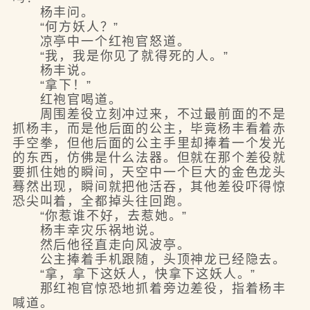
杨丰问。
“何方妖人？”
凉亭中一个红袍官怒道。
“我，我是你见了就得死的人。”
杨丰说。
“拿下！”
红袍官喝道。
周围差役立刻冲过来，不过最前面的不是
抓杨丰，而是他后面的公主，毕竟杨丰看着赤
手空拳，但他后面的公主手里却捧着一个发光
的东西，仿佛是什么法器。但就在那个差役就
要抓住她的瞬间，天空中一个巨大的金色龙头
蓦然出现，瞬间就把他活吞，其他差役吓得惊
恐尖叫着，全都掉头往回跑。
“你惹谁不好，去惹她。”
杨丰幸灾乐祸地说。
然后他径直走向风波亭。
公主捧着手机跟随，头顶神龙已经隐去。
“拿，拿下这妖人，快拿下这妖人。”
那红袍官惊恐地抓着旁边差役，指着杨丰
喊道。