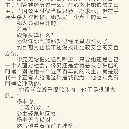
主，别管她经历过什么，在心态上她依然是公
主，亡国公主时候当然只能一心求死，但在手
握生杀大权时候，她就是一个真正的公主。
视人命如草芥的。
刁民！
砍你头算什么？
还没诛你九族那就已经是皇恩浩荡了！
到目前为止杨丰还没找出比较安全的安置
办法。
毕竟无论把她送到哪里，只要她还是自己
一个人面对社会，终究还是会有恶从心头起的
时候，别说她一个近四百年前的公主，就是现
代一个正常人给他这种屠城能力，他也难免有
时候会冲动的。
“你得学会遵重现代政府，他们是很强大
的。”
杨丰说。
“但我有龙。”
公主轻蔑地回答。
杨丰无言以对。
然后他看着面前的墙壁。