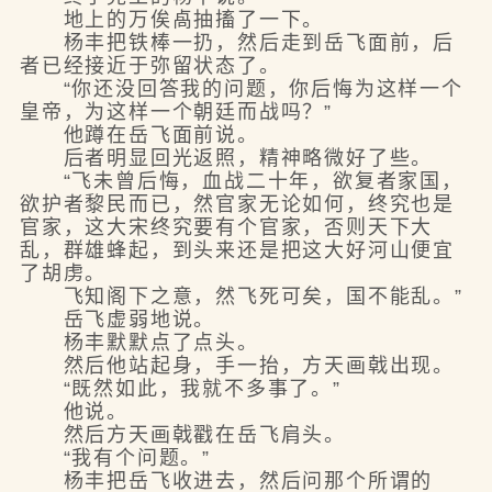
地上的万俟卨抽搐了一下。
杨丰把铁棒一扔，然后走到岳飞面前，后
者已经接近于弥留状态了。
“你还没回答我的问题，你后悔为这样一个
皇帝，为这样一个朝廷而战吗？”
他蹲在岳飞面前说。
后者明显回光返照，精神略微好了些。
“飞未曾后悔，血战二十年，欲复者家国，
欲护者黎民而已，然官家无论如何，终究也是
官家，这大宋终究要有个官家，否则天下大
乱，群雄蜂起，到头来还是把这大好河山便宜
了胡虏。
飞知阁下之意，然飞死可矣，国不能乱。”
岳飞虚弱地说。
杨丰默默点了点头。
然后他站起身，手一抬，方天画戟出现。
“既然如此，我就不多事了。”
他说。
然后方天画戟戳在岳飞肩头。
“我有个问题。”
杨丰把岳飞收进去，然后问那个所谓的