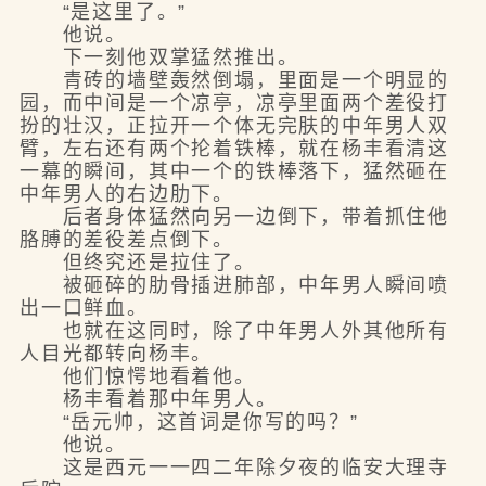
“是这里了。”
他说。
下一刻他双掌猛然推出。
青砖的墙壁轰然倒塌，里面是一个明显的
园，而中间是一个凉亭，凉亭里面两个差役打
扮的壮汉，正拉开一个体无完肤的中年男人双
臂，左右还有两个抡着铁棒，就在杨丰看清这
一幕的瞬间，其中一个的铁棒落下，猛然砸在
中年男人的右边肋下。
后者身体猛然向另一边倒下，带着抓住他
胳膊的差役差点倒下。
但终究还是拉住了。
被砸碎的肋骨插进肺部，中年男人瞬间喷
出一口鲜血。
也就在这同时，除了中年男人外其他所有
人目光都转向杨丰。
他们惊愕地看着他。
杨丰看着那中年男人。
“岳元帅，这首词是你写的吗？”
他说。
这是西元一一四二年除夕夜的临安大理寺