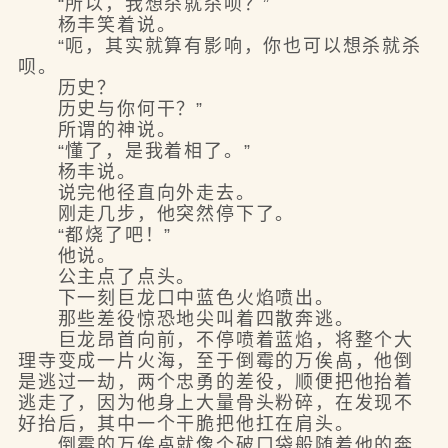
“所以，我想杀就杀呗？”
杨丰笑着说。
“呃，其实就算有影响，你也可以想杀就杀
呗。
历史？
历史与你何干？”
所谓的神说。
“懂了，是我着相了。”
杨丰说。
说完他径直向外走去。
刚走几步，他突然停下了。
“都烧了吧！”
他说。
公主点了点头。
下一刻巨龙口中蓝色火焰喷出。
那些差役惊恐地尖叫着四散奔逃。
巨龙昂首向前，不停喷着蓝焰，将整个大
理寺变成一片火海，至于倒霉的万俟卨，他倒
是逃过一劫，两个忠勇的差役，顺便把他抬着
逃走了，因为他身上大量骨头粉碎，在发现不
好抬后，其中一个干脆把他扛在肩头。
倒霉的万俟卨就像个破口袋般随着他的奔