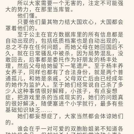
所以大家需要一个无害的，注定不可能强
大的势力，在那里当库管。
他们懂。
只要他们量其物力结大国欢心，大国都会
罩着他们的。
至于公主在官方数据库里的所有信息都是
自动出现的，包括纸质档案也是自动出现的，
总之不存在任何问题，而她父母在她回国后不
久，就在日常骚乱中被杀，因为局势混乱，没
敢回去，后事都是委托作为好朋友的杨丰处
理，然后父母给她留下一笔遗产。至于杨丰养
女养子，同样也都有了合法身份，就是两个普
通孤儿，和她是亲戚，父母双亡后由已经成年
的她作为监护人。至于她们经常说自己杀了多
少人这种事情很好解释，小孩子，有点妄想
症，把游戏里杀的当成现实的，她们的问题真
的很好解决，随便塞进个小学就行，最多有些
基础知识缺乏……
她们都妄想症了，大家当然都会体谅她们
的。
谁会在乎一对可爱的双胞胎姐弟不知道各