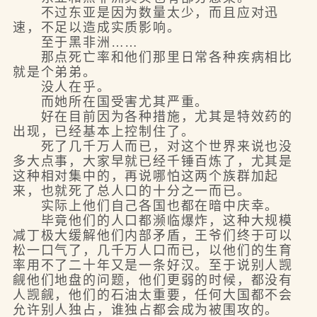
不过东亚是因为数量太少，而且应对迅
速，不足以造成实质影响。
至于黑非洲……
那点死亡率和他们那里日常各种疾病相比
就是个弟弟。
没人在乎。
而她所在国受害尤其严重。
好在目前因为各种措施，尤其是特效药的
出现，已经基本上控制住了。
死了几千万人而已，对这个世界来说也没
多大点事，大家早就已经千锤百炼了，尤其是
这种相对集中的，再说哪怕这两个族群加起
来，也就死了总人口的十分之一而已。
实际上他们自己各国也都在暗中庆幸。
毕竟他们的人口都濒临爆炸，这种大规模
减丁极大缓解他们内部矛盾，王爷们终于可以
松一口气了，几千万人口而已，以他们的生育
率用不了二十年又是一条好汉。至于说别人觊
觎他们地盘的问题，他们更弱的时候，都没有
人觊觎，他们的石油太重要，任何大国都不会
允许别人独占，谁独占都会成为被围攻的。