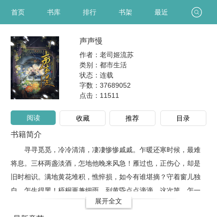
首页
书库
排行
书架
最近
声声慢
作者：老司姬流苏
类别：都市生活
状态：连载
字数：37689052
点击：
11511
阅读
收藏
推荐
目录
书籍简介
寻寻觅觅，冷冷清清，凄凄惨惨戚戚。乍暖还寒时候，最难
将息。三杯两盏淡酒，怎地他晚来风急！雁过也，正伤心，却是
旧时相识。满地黄花堆积，憔悴损，如今有谁堪摘？守着窗儿独
自，怎生得黑！梧桐更兼细雨，到黄昏点点滴滴。这次第，怎一
展开全文
个愁字了得！?靖康一变，醉梦如烟消。城破，宫毁，家亡，宋徽