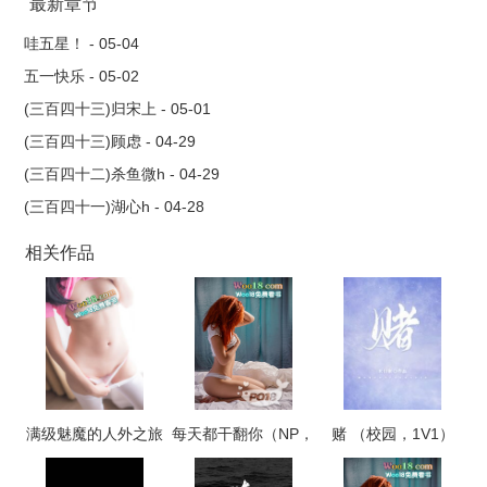
宗第五女赵宛媞沦为金军俘虏，被迫随军北上，又一次遭辱时，
最新章节
不料完颜宗望暴毙，令她落入另一人之手。大金初立，制未完
哇五星！ - 05-04
满，国内仅一位郡主，便是完颜阿骨打赐封的昭宁郡主，完颜宗
五一快乐 - 05-02
望膝下次女，有着一半南人血统的完颜什古。低微卑贱的俘虏不
(三百四十三)归宋上 - 05-01
值得注意，赵宛媞却偏巧目睹父亲的死，入了局，完颜什古不得
(三百四十三)顾虑 - 04-29
不将她带在身边，予她活命不过是同为女子，一点怜意作祟后，
(三百四十二)杀鱼微h - 04-29
多余的施舍。不想，她是她的俘虏，她也做了她的囚徒。?金国郡
(三百四十一)湖心h - 04-28
主×北宋帝姬
相关作品
满级魅魔的人外之旅
每天都干翻你（NP，
赌 （校园，1V1）
高H）