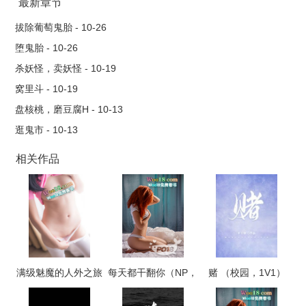
因她天生阳气低，妖邪鬼怪跟在她身边偷偷窃取她的阳气所
最新章节
致。 露儿愿意帮她驱赶鬼怪，条件是要她揭穿三夫人偷人的
拔除葡萄鬼胎 - 10-26
事情，为了活命，燕璇答应了，又是去偷春药，又是各种撒谎，
堕鬼胎 - 10-26
还被大表哥误会轻浮放荡，前前后后忙活了一通，却不料反被露
杀妖怪，卖妖怪 - 10-19
儿摆了一道。 燕璇哭唧唧，天知道，她只想活下去而已，大
窝里斗 - 10-19
表哥，你千万不要误会，人家真的不是那种人。
盘核桃，磨豆腐H - 10-13
逛鬼市 - 10-13
相关作品
满级魅魔的人外之旅
每天都干翻你（NP，
赌 （校园，1V1）
高H）