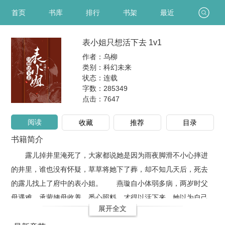
首页
书库
排行
书架
最近
表小姐只想活下去 1v1
作者：乌柳
类别：科幻未来
状态：连载
字数：285349
点击：
7647
阅读
收藏
推荐
目录
书籍简介
露儿掉井里淹死了，大家都说她是因为雨夜脚滑不小心摔进
的井里，谁也没有怀疑，草草将她下了葬，却不知几天后，死去
的露儿找上了府中的表小姐。 燕璇自小体弱多病，两岁时父
母遇难，承蒙姨母收养，悉心照料，才得以活下来，她以为自己
展开全文
一辈子都得做个药罐子，谁知死去的露儿告诉她，这一切病痛皆