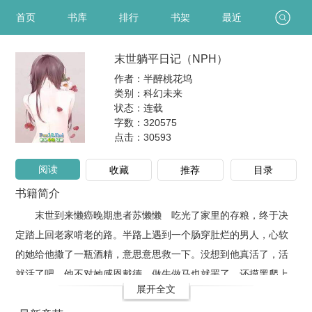
首页
书库
排行
书架
最近
末世躺平日记（NPH）
作者：半醉桃花坞
类别：科幻未来
状态：连载
字数：320575
点击：
30593
阅读
收藏
推荐
目录
书籍简介
末世到来懒癌晚期患者苏懒懒 吃光了家里的存粮，终于决
定踏上回老家啃老的路。半路上遇到一个肠穿肚烂的男人，心软
的她给他撒了一瓶酒精，意思意思救一下。没想到他真活了，活
就活了吧，他不对她感恩戴德，做牛做马也就罢了，还摸黑爬上
展开全文
她的床……好像也不错，毕竟长得帅身材好，还能找吃的回来，