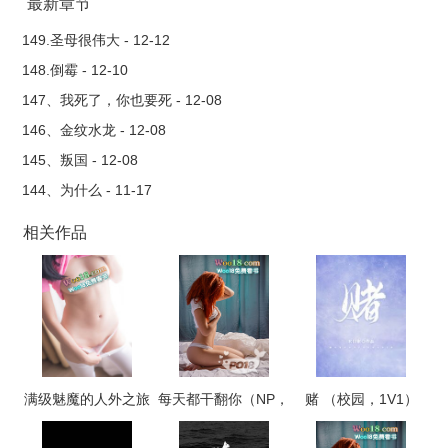
让她不至于饿死。就是体力太好了，懒癌晚期症患者苏懒懒，看
最新章节
了看车里堆满的食材，趁男人出去打丧尸，开着车便溜了。。。
149.圣母很伟大 - 12-12
没想到开车太累了，她正寻思是回去找男人，还是原地等死，却
148.倒霉 - 12-10
又遇到了一个断手断脚的男人，苏懒懒心软，又洒了一瓶酒精救
147、我死了，你也要死 - 12-08
了一下，这个也活了。于是她又过上了不愁吃喝，躺平任肏的日
146、金纹水龙 - 12-08
子。没想到这个比那个还过分，他长了两条小弟弟……这如何使
145、叛国 - 12-08
得，苏懒懒故技重施，连夜跑路。于是又遇到了第三个……第四
144、为什么 - 11-17
个……他们个个出得厅堂，入得厨房，就是那啥太厉害了。她一
路颠颠撞撞迷迷糊糊，越吃越“胖”，家没回去，反而是莫名其妙进
相关作品
了京。捡过的狗男人汇聚一堂，盯着她鼓鼓的肚子，抢着要做她
娃的爹。瞬间多了好几个男人，懒癌症晚期患者苏懒懒欲哭无
泪，末世太难了，男人太多了，躺平也是体力活。
满级魅魔的人外之旅
每天都干翻你（NP，
赌 （校园，1V1）
高H）