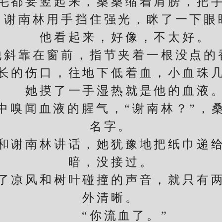
都要竖起来，桑桑缩着肩膀，把手
南林用手挡住强光，眯了一下眼
他看起来，好像，不太好。
靠在窗前，指节夹着一根没点的
长的伤口，往地下低着血，小血珠
她摸了一手湿热就是他的血液
嗅闻血液的腥气，“谢南林？”，桑
名字。
谢南林讲话，她犹豫地把纸巾递给
暗，没接过。
凉风和树叶碰撞的声音，就只有两
外清晰。
“你流血了。”