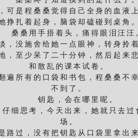
可是程桑桑觉得自己全身的血液上
她挣扎着起身，脑袋却磕碰到桌角
桑桑用手捂着头，痛得眼泪汪汪
，没施舍给她一点眼神，转身拎着
，至少呆了二十分钟，然后起来悲
和散乱的课本试卷。
遍所有的口袋和书包，程桑桑不幸
不到了。
钥匙，会在哪里呢。
细思考，今天出来，她就只去过
场。
路过，没有把钥匙从口袋里拿出来