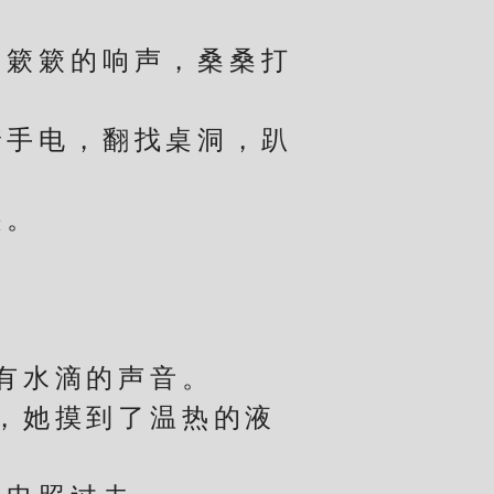
簌簌的响声，桑桑打
手电，翻找桌洞，趴
匙。
有水滴的声音。
，她摸到了温热的液
。