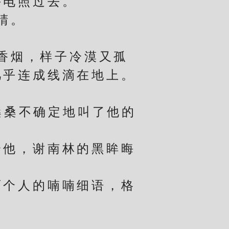
电照过去。
睛。
香烟，样子冷漠又孤
几乎连成线滴在地上。
。
桑不确定地叫了他的
他，谢南林的黑眸晦
个人的喃喃细语，格