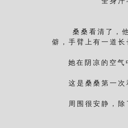
全身汗毛
谢
桑桑看清了，他斜
僻，手臂上有一道长
她在阴凉的空气中
这是桑桑第一次和
周围很安静，除了