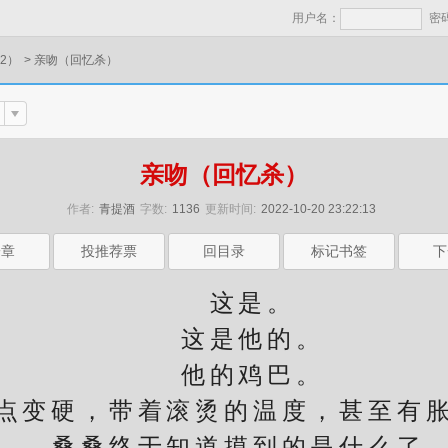
用户名：
密
2）
>
亲吻（回忆杀）
亲吻（回忆杀）
作者:
青提酒
字数:
1136
更新时间:
2022-10-20 23:22:13
一章
投推荐票
回目录
标记书签
下
这是。
这是他的。
他的鸡巴。
变硬，带着滚烫的温度，甚至有胀
桑桑终于知道摸到的是什么了