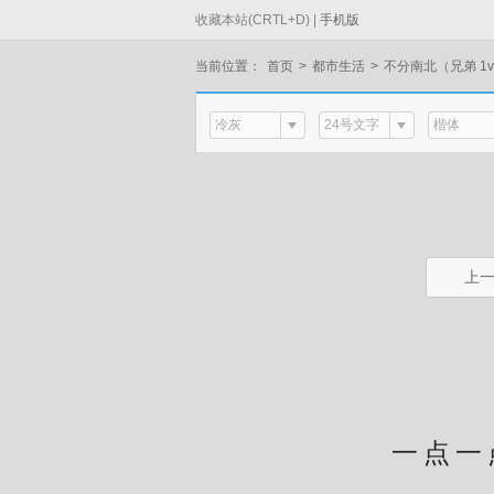
收藏本站(CRTL+D) |
手机版
当前位置：
首页
>
都市生活
>
不分南北（兄弟 1v
冷灰
24号文字
楷体
上
一点一点