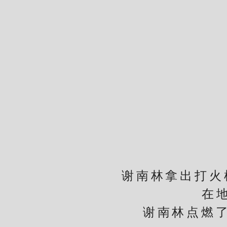
谢南林拿出打火机
在
谢南林点燃了指