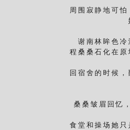
周围寂静地可怕，
谢南林眸色冷淡
程桑桑石化在原地
回宿舍的时候，翻
桑桑皱眉回忆，仔
食堂和操场她只是