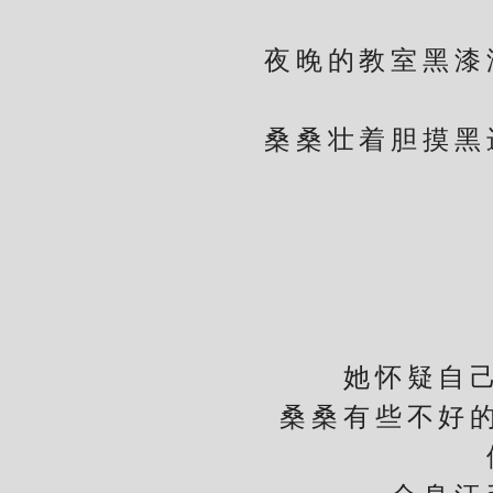
夜晚的教室黑漆漆
桑桑壮着胆摸黑进
她
她怀疑自己出
桑桑有些不好的设