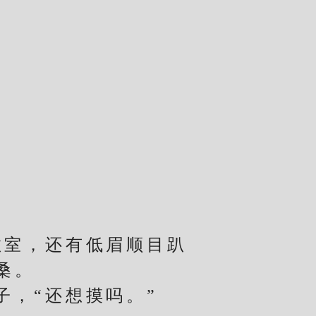
室，还有低眉顺目趴
桑。
，“还想摸吗。”