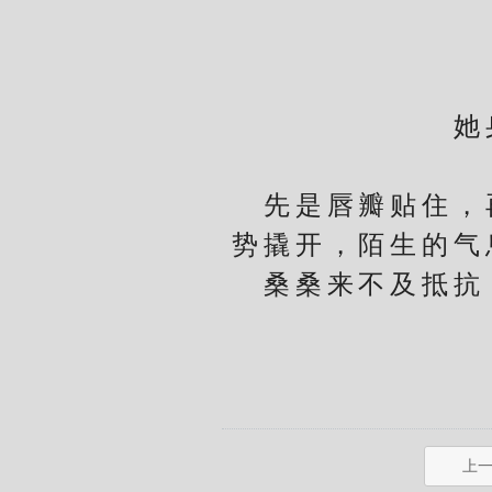
谢
她身
先是唇瓣贴住，再
势撬开，陌生的气
桑桑来不及抵抗，
上