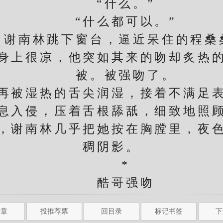
“什么。”
“什么都可以。”
南林跳下窗台，逼近呆住的程桑
上很凉，他突如其来的吻却炙热的
被。被强吻了。
被湿热的舌尖润湿，接着不满足表
息入侵，压着舌根舔舐，细致地照
谢南林几乎把她按在胸膛里，夜色
稠阴影。
*
酷哥强吻
一章
投推荐票
回目录
标记书签
下