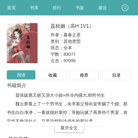
首页
书库
排行
书架
最近
荔枝姻（高H 1V1）
作者：暮春之里
类别：其他类型
状态：全本
字数：83077
点击：
97095
阅读
收藏
推荐
目录
书籍简介
嚣张跋扈又娇又浪大小姐×外冷内骚大JB穷书生
魏云萝看上了一个穷书生，央求着父母向皇帝赐了个婚。那
书生白白净净，一看就很好掌控，等她玩腻了再养些个男宠，肯
定也不敢说什么。只是没想到这书生的那玩意..
展开全文