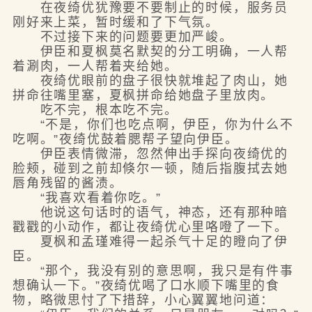
在夜绮优犹豫要不要制止的时候，服务员
刚好来上菜，暂时缓和了下气氛。
不过接下来的问题要更加严峻。
伊臣和夏枫莫名默契的分工明确，一人帮
着涮肉，一人帮着夹给她。
夜绮优眼前的盘子很快就堆起了肉山，她
拼命往嘴里塞，夏枫拼命给她盘子里放肉。
吃不完，根本吃不完。
“不是，你们也吃点啊，伊臣，你为什么不
吃啊。”夜绮优鼓着腮帮子望向伊臣。
伊臣表情微滞，忽然伸出手探向夜绮优的
脸颊，碰到之前却倏尔一顿，随后指腹拭去她
唇角残留的酱渍。
“我喜欢看着你吃。”
他说这句话时的语气，神态，还有那种暗
戳戳的小动作，都让夜绮优心里咯噔了一下。
夏枫和孟瑾难得一起杀气十足的瞪向了伊
臣。
“那个，我没有别的意思啊，我只是有件事
想确认一下。”夜绮优喝了口水顺下嘴里的食
物，略微思忖了下措辞，小心翼翼地问道：