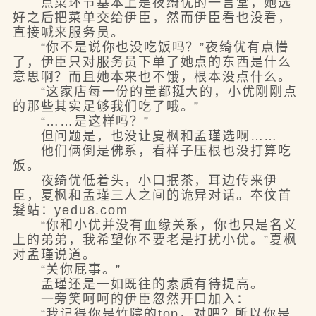
点菜环节基本上是夜绮优的一言堂，她选
好之后把菜单交给伊臣，然而伊臣看也没看，
直接喊来服务员。
“你不是说你也没吃饭吗？”夜绮优有点懵
了，伊臣只对服务员下单了她点的东西是什么
意思啊？而且她本来也不饿，根本没点什么。
“这家店每一份的量都挺大的，小优刚刚点
的那些其实足够我们吃了哦。”
“……是这样吗？”
但问题是，也没让夏枫和孟瑾选啊……
他们俩倒是佛系，看样子压根也没打算吃
饭。
夜绮优低着头，小口抿茶，耳边传来伊
臣，夏枫和孟瑾三人之间的诡异对话。夲伩首
髮站：yedu8.com
“你和小优并没有血缘关系，你也只是名义
上的弟弟，我希望你不要老是打扰小优。”夏枫
对孟瑾说道。
“关你屁事。”
孟瑾还是一如既往的素质有待提高。
一旁笑呵呵的伊臣忽然开口加入：
“我记得你是竹院的top，对吧？所以你是