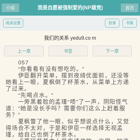
我是自愿被强制爱的(NP雄竞)
介绍
首页
阅读设置
目录
书架
我们的关系 yedu9.co m
上一章
书签
下一章
057
“你看看有没有想吃的。”
伊臣翻开菜单，摆到夜绮优面前，还没等
她看上一眼，夏枫倒了杯茶水，从菜单上方递
了过来。
“先喝点水。”
一旁黑着脸的孟瑾“啧”了一声，阴阳怪气
道：“她是没长手吗？需要你们这么上赶着服
务？”
夏枫瞥了他一眼，似乎想说点什么，又觉
得场合不太对，于是和伊臣一样选择无视孟
瑾，给自己也倒了杯茶水。