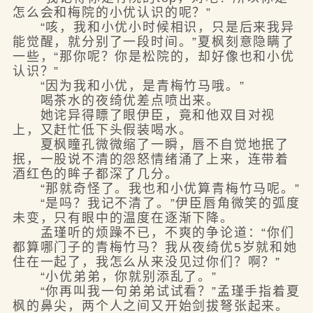
怎么会和梅院的小优认识的呢？”
“咳，我和小优小时候相识，只是后来我异
能觉醒，就分别了一段时间。”夏枫刻意隐瞒了
一些，“那你呢？你是松院的，却好像也和小优
认识？”
“因为我和小优，是青梅竹马哦。”
喝茶水的夜绮优差点喷出来。
她诧异得瞟了眼伊臣，竟和他双目对视
上，又赶忙低下头假装喝水。
夏枫瞳孔微微缩了一瞬，唇不自觉地抿了
抿，一股说不清的怨怒情绪涌了上来，连带着
酒红色的眸子都深了几分。
“那就奇怪了。我也和小优算青梅竹马呢。”
“是吗？我记不清了。”伊臣唇角微笑的弧度
未变，只有眼中的温度在逐渐下降。
孟瑾听的烦躁不已，不爽的争论道：“你们
都算哪门子的青梅竹马？我从夜绮优5岁就和她
住在一起了，我怎么从来没见过你们？啊？”
“小优弟弟，你就别添乱了。”
“你再叫我一句弟弟试试看？”孟瑾手指着夏
枫的鼻尖，两个人之间又开始剑拔弩张起来。