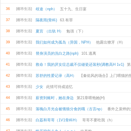
36
[都市生活]
歧途（nph）
五十九、生日宴
37
[都市生活]
隔夜雨(骨科)
63.有罪
38
[都市生活]
夏宫 （出轨 H）
勉强（下）
39
[都市生活]
我们如何成为孤岛（异国，NPH）
他露出獠牙（H）
40
[都市生活]
替身演员的洗白之路(nph)
101.逃离
41
[都市生活]
救命！我的厌女症总裁不仅碰瓷还装秒(调教高H 1v1)
第
42
[都市生活]
位深入H）
苏舒的性爱记录（高H）
【秦佑风的场合】上门喂猫的
43
[都市生活]
少女
此情可待成追忆
44
[都市生活]
薪资到账时，她在身边
第21章喂饱她(H)
45
[都市生活]
落魄白月光会被饿狼分食的哦（古言np）
番外之裴烨的
46
[都市生活]
有
白荔和哥哥（1V1骨科H）
哥哥不要吃我（h）