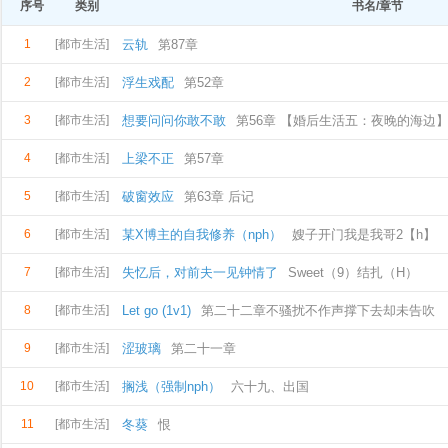
序号
类别
书名/章节
1
[都市生活]
云轨
第87章
2
[都市生活]
浮生戏配
第52章
3
[都市生活]
想要问问你敢不敢
第56章 【婚后生活五：夜晚的海边
4
[都市生活]
上梁不正
第57章
5
[都市生活]
破窗效应
第63章 后记
6
[都市生活]
某X博主的自我修养（nph）
嫂子开门我是我哥2【h】
7
[都市生活]
失忆后，对前夫一见钟情了
Sweet（9）结扎（H）
8
[都市生活]
Let go (1v1)
第二十二章不骚扰不作声撑下去却未告吹
9
[都市生活]
涩玻璃
第二十一章
10
[都市生活]
搁浅（强制nph）
六十九、出国
11
[都市生活]
冬葵
恨