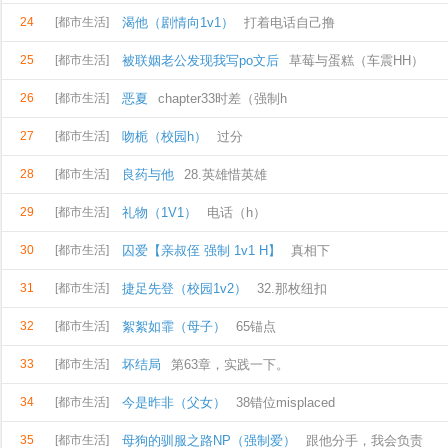
24
[都市生活]
渴他（剧情向1v1）
打着电话自己撸
25
[都市生活]
被联姻老公发现我写po文后
草莓与蛋糕（车震HH）
26
[都市生活]
恶夏
chapter33时差（强制h
27
[都市生活]
吻栀（校园h）
过分
28
[都市生活]
良药与他
28.英雄惜英雄
29
[都市生活]
礼物（1V1）
电话（h）
30
[都市生活]
囚爱【亲叔侄 强制 1v1 H】
真相下
31
[都市生活]
捷足先登（校园1v2）
32.那枚纽扣
32
[都市生活]
絮絮如霏（母子）
65锚点
33
[都市生活]
坏结局
第63章，实践一下。
34
[都市生活]
今是昨非（父女）
38错位misplaced
35
[都市生活]
母狗的驯服之路NP（强制爱）
跟他分手，我会负责