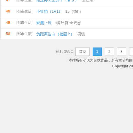
47
[都市生活]
性压抑怎么办！（ｎｐ）
出差炮
48
[都市生活]
小铃铛（1V1）
15（微h）
49
[都市生活]
愛無止境
§番外篇-全云恩
50
[都市生活]
负距离告白（校园 h）
项链
第1 / 288页
首页
1
2
3
本站所有小说为转载作品，所有章节均由
Copyright 2