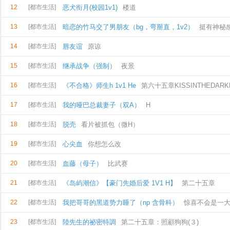
12
[都市生活]
恶犬衔月(校园1v1)
楼道
13
[都市生活]
暗恋的竹马交了男朋友（bg，弯掰直，1v2）
挺有神秘
14
[都市生活]
唇友谊
原谅
15
[都市生活]
继承战争（强制）
夜景
16
[都市生活]
《不合格》师生h 1v1 He
第六十五章KISSINTHEDARK
17
[都市生活]
我的哑巴总裁妻子（双A）
H
18
[都市生活]
脱壳
看片被抓包（微H）
19
[都市生活]
心尖血
你想怎么改
20
[都市生活]
血藤（母子）
比武赛
21
[都市生活]
《岛屿潮信》【豪门先婚后爱 1V1 H】
第二十五章
22
[都市生活]
我把哥哥的黑道势力睡了（np 含骨科）
惊喜不会是一
23
[都市生活]
陸先生的祕密特調
第二十五章：照顧狗狗(３)