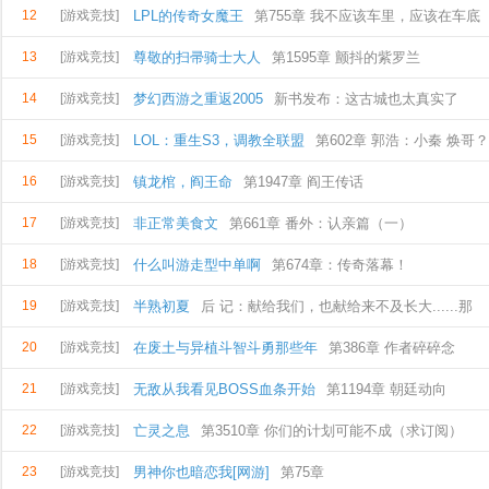
12
[游戏竞技]
LPL的传奇女魔王
第755章 我不应该车里，应该在车底
13
[游戏竞技]
尊敬的扫帚骑士大人
第1595章 颤抖的紫罗兰
14
[游戏竞技]
梦幻西游之重返2005
新书发布：这古城也太真实了
15
[游戏竞技]
LOL：重生S3，调教全联盟
第602章 郭浩：小秦 焕哥
16
[游戏竞技]
镇龙棺，阎王命
第1947章 阎王传话
17
[游戏竞技]
非正常美食文
第661章 番外：认亲篇（一）
18
[游戏竞技]
什么叫游走型中单啊
第674章：传奇落幕！
19
[游戏竞技]
半熟初夏
后 记：献给我们，也献给来不及长大......那
20
[游戏竞技]
在废土与异植斗智斗勇那些年
第386章 作者碎碎念
21
[游戏竞技]
无敌从我看见BOSS血条开始
第1194章 朝廷动向
22
[游戏竞技]
亡灵之息
第3510章 你们的计划可能不成（求订阅）
23
[游戏竞技]
男神你也暗恋我[网游]
第75章