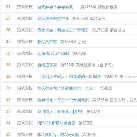
24
[游戏竞技]
游戏异界？异界游戏！
第1135章 德鲁伊挽歌
25
[游戏竞技]
我以奥术登临神座
第1055章 偽装潜入
26
[游戏竞技]
宿舍求生，我被拉进了管理群
第1795章 后台暗改
27
[游戏竞技]
教父的荣耀
第1053章 后记
28
[游戏竞技]
玩游戏玩出个编制
第640章
29
[游戏竞技]
超维度玩家
第522章 高维观察者（全书完）
30
[游戏竞技]
（排球少年同人）稻荷崎的日向同学
第553章 第五百
31
[游戏竞技]
每天都在为了送死而努力［全息］
第48章
32
[游戏竞技]
诡异纪元：每月一个专属天赋
第1251章 星引为针，我
33
[游戏竞技]
我自由人，有事真上[竞技]
第237章
34
[游戏竞技]
[足球]内斯塔与美食家
第270章
35
[游戏竞技]
狐O归队后，狼A天天醋
第199章