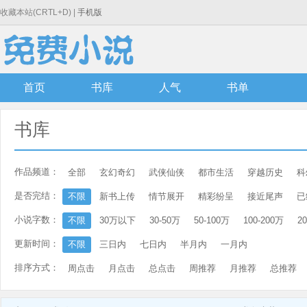
收藏本站(CRTL+D) |
手机版
首页
书库
人气
书单
书库
作品频道：
全部
玄幻奇幻
武侠仙侠
都市生活
穿越历史
科
是否完结：
不限
新书上传
情节展开
精彩纷呈
接近尾声
已
小说字数：
不限
30万以下
30-50万
50-100万
100-200万
2
更新时间：
不限
三日内
七日内
半月内
一月内
排序方式：
周点击
月点击
总点击
周推荐
月推荐
总推荐