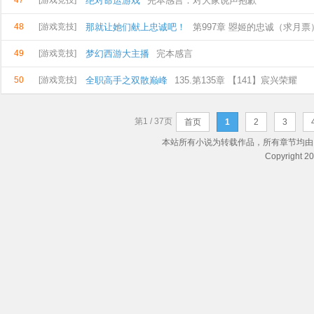
47
[游戏竞技]
绝对命运游戏
完本感言：对大家说声抱歉
48
[游戏竞技]
那就让她们献上忠诚吧！
第997章 曌姬的忠诚（求月票
49
[游戏竞技]
梦幻西游大主播
完本感言
50
[游戏竞技]
全职高手之双散巅峰
135.第135章 【141】宸兴荣耀
第1 / 37页
首页
1
2
3
本站所有小说为转载作品，所有章节均由
Copyright 2