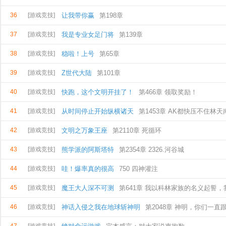
36
[游戏竞技]
让我带你赢
第198章
37
[游戏竞技]
我是专业女足门将
第139章
38
[游戏竞技]
稳啦！上号
第65章
39
[游戏竞技]
Z世代大陆
第101章
40
[游戏竞技]
快跑，这个文明开挂了！
第466章 领取奖励！
41
[游戏竞技]
从时间停止开始纵横诸天
第1453章 AK都快压不住林
42
[游戏竞技]
文明之万象王座
第2110章 死循环
43
[游戏竞技]
熊学派的阿斯塔特
第2354章 2326.河谷城
44
[游戏竞技]
哇！爆率真的很高
750 四神灌注
45
[游戏竞技]
魔王大人深不可测
第641章 我以科林家族的名义起誓，
46
[游戏竞技]
神话入侵之我在地球斩神明
第2048章 神明，你们一直