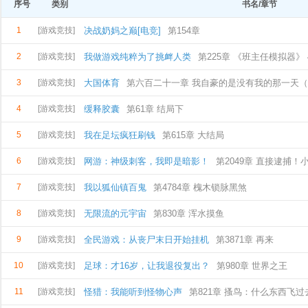
序号
类别
书名/章节
1
[游戏竞技]
决战奶妈之巅[电竞]
第154章
2
[游戏竞技]
我做游戏纯粹为了挑衅人类
第225章 《班主任模拟器》 
3
[游戏竞技]
大国体育
第六百二十一章 我自豪的是没有我的那一天（
4
[游戏竞技]
缓释胶囊
第61章 结局下
5
[游戏竞技]
我在足坛疯狂刷钱
第615章 大结局
6
[游戏竞技]
网游：神级刺客，我即是暗影！
第2049章 直接逮捕！
7
[游戏竞技]
我以狐仙镇百鬼
第4784章 槐木锁脉黑煞
8
[游戏竞技]
无限流的元宇宙
第830章 浑水摸鱼
9
[游戏竞技]
全民游戏：从丧尸末日开始挂机
第3871章 再来
10
[游戏竞技]
足球：才16岁，让我退役复出？
第980章 世界之王
11
[游戏竞技]
怪猎：我能听到怪物心声
第821章 搔鸟：什么东西飞过