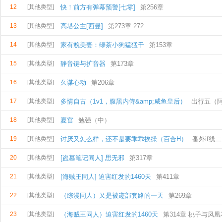
12
[其他类型]
快！前方有弹幕预警[七零]
第256章
13
[其他类型]
高塔公主[西曼]
第273章 272
14
[其他类型]
家有貌美妻：绿茶小狗猛猛干
第153章
15
[其他类型]
静音键与扩音器
第173章
16
[其他类型]
久谋心动
第206章
17
[其他类型]
多情自古（1v1，腹黑内侍&amp;咸鱼皇后）
出行五（
18
[其他类型]
夏宫
勉强（中）
19
[其他类型]
讨厌又怎么样，还不是要乖乖挨操（百合H）
番外if线
20
[其他类型]
是不
[盗墓笔记同人] 思无邪
第317章
21
[其他类型]
[海贼王同人] 迫害红发的1460天
第411章
22
[其他类型]
（综漫同人）又是被迹部套路的一天
第269章
23
[其他类型]
（海贼王同人）迫害红发的1460天
第314章 桃子与凤