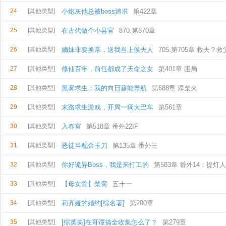
24
[其他类型]
小炮灰他总被boss追求
第422章
25
[其他类型]
在古代做个小县官
870.第870章
26
[其他类型]
嫡妹非要换亲，送我当上侯夫人
705.第705章 救夫？
27
[其他类型]
修仙百年，前任都成了天命之女
第401章 困局
28
[其他类型]
黑雾求生：我的向日葵能导航
第688章 添柴火
29
[其他类型]
末路求生游戏，开局一辆大巴车
第561章
30
[其他类型]
入春宫
第518章 番外22IF
31
[其他类型]
恶徒当配金玉刀
第135章 番外三
32
[其他类型]
你好诡异Boss，我是来打工的
第583章 番外14：提灯人
33
[其他类型]
【母女骨】禁脔
五十一
34
[其他类型]
莉齐娅的婚约[综名著]
第200章
35
[其他类型]
[综英美]在哥谭搞全收集怎么了？
第279章