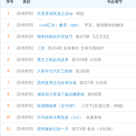
序号
类别
书名/章节
1
[其他类型]
夫君变成死鬼之后np
绑他
2
[其他类型]
（cod乙女）豢养（nph）
早安，曼彻斯特的幽灵
3
[其他类型]
我有特殊的升官技巧
第473章 【正文完】
4
[其他类型]
三伏
第154章 实体番外 文身与指南针
5
[其他类型]
重生之秋起浅灵来
第1519章 大结局
6
[其他类型]
六零年代汽车工程师
第160章
7
[其他类型]
恐同直男沦为好孕虫母
第317章 大结局
8
[其他类型]
咸鱼闯七零成了极品懒婆娘
第540章
9
[其他类型]
玲珑阁秘事（古代NP）
入宫下(共感玉势，榨精)
10
[其他类型]
竹马他有分离焦虑（1v1）
未接来电
11
[其他类型]
突然被标记的一天
第374章 春光（大结局）