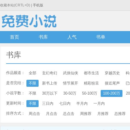
收藏本站(CRTL+D) |
手机版
首页
书库
人气
书单
书库
作品频道：
全部
玄幻奇幻
武侠仙侠
都市生活
穿越历史
科
是否完结：
不限
新书上传
情节展开
精彩纷呈
接近尾声
已
小说字数：
不限
30万以下
30-50万
50-100万
100-200万
2
更新时间：
不限
三日内
七日内
半月内
一月内
排序方式：
周点击
月点击
总点击
周推荐
月推荐
总推荐