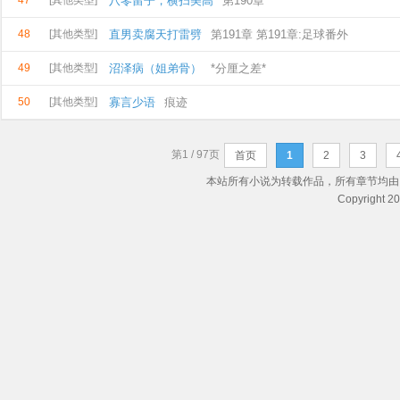
47
[其他类型]
八零留子，横扫美高
第190章
48
[其他类型]
直男卖腐天打雷劈
第191章 第191章:足球番外
49
[其他类型]
沼泽病（姐弟骨）
*分厘之差*
50
[其他类型]
寡言少语
痕迹
第1 / 97页
首页
1
2
3
本站所有小说为转载作品，所有章节均由
Copyright 2